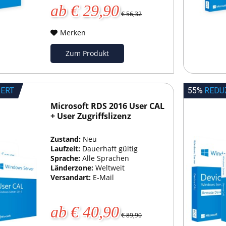
ab € 29,90
€ 56,32
Merken
Zum Produkt
IERT
55%
REDU
Microsoft RDS 2016 User CAL
+ User Zugriffslizenz
Zustand:
Neu
Laufzeit:
Dauerhaft gültig
Sprache:
Alle Sprachen
Länderzone:
Weltweit
Versandart:
E-Mail
ab € 40,90
€ 89,90