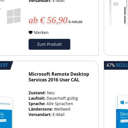
Versandart:
E-Mail
ab € 56,90
€ 109,90
Merken
Zum Produkt
IERT
47%
REDU
Microsoft Remote Desktop
Services 2016 User CAL
Zustand:
Neu
Laufzeit:
Dauerhaft gültig
Sprache:
Alle Sprachen
Länderzone:
Weltweit
Versandart:
E-Mail