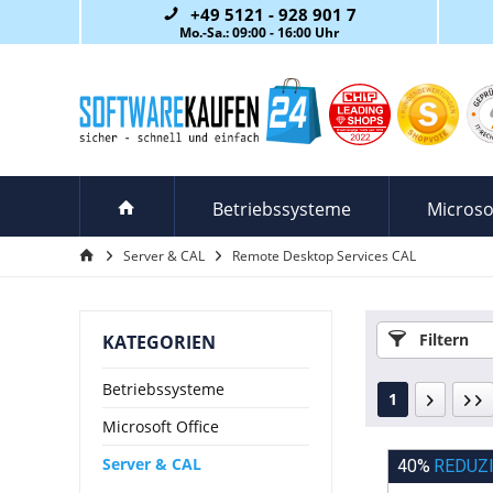
+49 5121 - 928 901 7
Mo.-Sa.: 09:00 - 16:00 Uhr
Betriebssysteme
Microso
Server & CAL
Remote Desktop Services CAL
Filtern
KATEGORIEN
Betriebssysteme
1
Microsoft Office
Server & CAL
40%
REDUZ