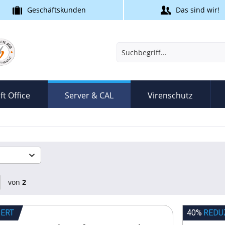
Geschäftskunden
Das sind wir!
ft Office
Server & CAL
Virenschutz
von
2
IERT
40%
REDU