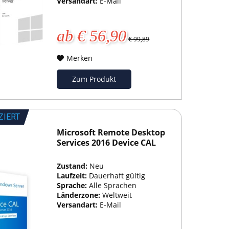
Versandart:
E-Mail
ab € 56,90
€ 99,89
Merken
Zum Produkt
ZIERT
Microsoft Remote Desktop
Services 2016 Device CAL
Zustand:
Neu
Laufzeit:
Dauerhaft gültig
Sprache:
Alle Sprachen
Länderzone:
Weltweit
Versandart:
E-Mail