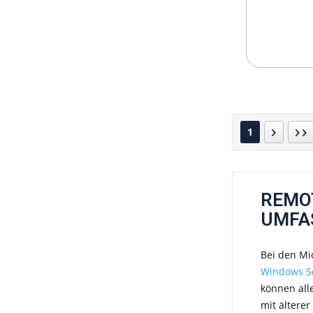
1
REMOT
UMFA
Bei den Mi
Windows S
können all
mit ältere