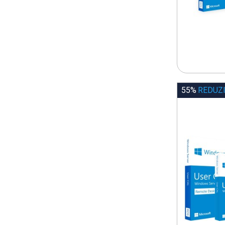
55%
REDUZ