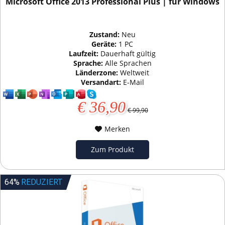
Microsoft Office 2013 Professional Plus | für Windows
Zustand:
Neu
Geräte:
1 PC
Laufzeit:
Dauerhaft gültig
Sprache:
Alle Sprachen
Länderzone:
Weltweit
Versandart:
E-Mail
€ 36,90
€ 99,90
Merken
Zum Produkt
64%
REDUZIERT