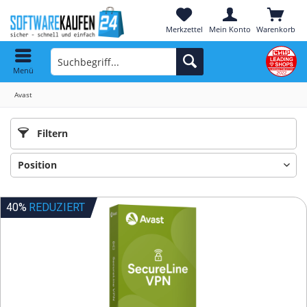
Merkzettel
Mein Konto
Warenkorb
Menü
Avast
Filtern
40%
REDUZIERT