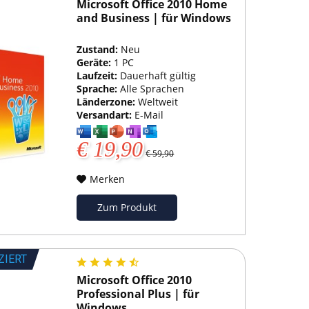
Microsoft Office 2010 Home
and Business | für Windows
Zustand:
Neu
Geräte:
1 PC
Laufzeit:
Dauerhaft gültig
Sprache:
Alle Sprachen
Länderzone:
Weltweit
Versandart:
E-Mail
€ 19,90
€ 59,90
Merken
Zum Produkt
ZIERT
Microsoft Office 2010
Professional Plus | für
Windows