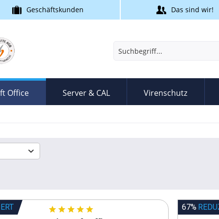
Geschäftskunden
Das sind wir!
t Office
Server & CAL
Virenschutz
IERT
67%
REDU