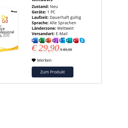
Zustand:
Neu
Geräte:
1 PC
Laufzeit:
Dauerhaft gültig
Sprache:
Alle Sprachen
Länderzone:
Weltweit
Versandart:
E-Mail
€ 29,90
€ 89,90
Merken
Zum Produkt