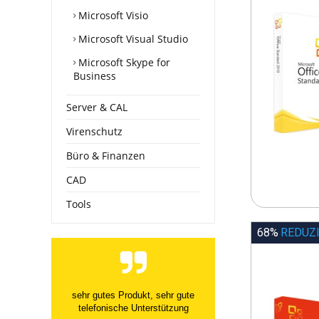
Microsoft Visio
Microsoft Visual Studio
Microsoft Skype for
Business
Server & CAL
Virenschutz
Büro & Finanzen
CAD
Tools
68%
REDUZ
Der erste Produktkey stellt keine
dauerhafte Lizenz bereit obwohl