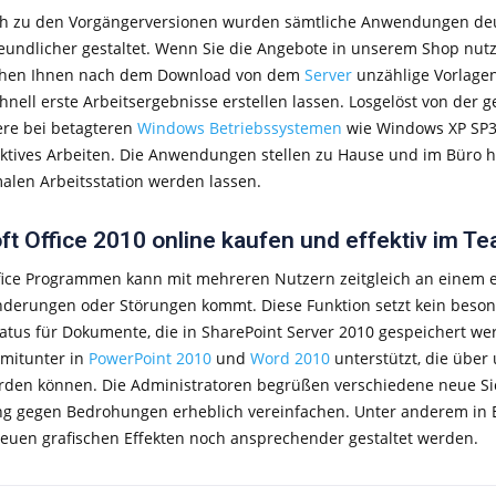
ch zu den Vorgängerversionen wurden sämtliche Anwendungen deu
eundlicher gestaltet. Wenn Sie die Angebote in unserem Shop nut
tehen Ihnen nach dem Download von dem
Server
unzählige Vorlage
nell erste Arbeitsergebnisse erstellen lassen. Losgelöst von der g
re bei betagteren
Windows Betriebssystemen
wie Windows XP SP3
fektives Arbeiten. Die Anwendungen stellen zu Hause und im Büro 
malen Arbeitsstation werden lassen.
ft Office 2010 online kaufen und effektiv im T
fice Programmen kann mit mehreren Nutzern zeitgleich an einem 
nderungen oder Störungen kommt. Diese Funktion setzt kein besond
atus für Dokumente, die in SharePoint Server 2010 gespeichert w
mitunter in
PowerPoint 2010
und
Word 2010
unterstützt, die übe
rden können. Die Administratoren begrüßen verschiedene neue Sich
ng gegen Bedrohungen erheblich vereinfachen. Unter anderem in 
neuen grafischen Effekten noch ansprechender gestaltet werden.