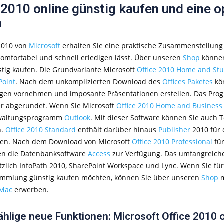
 2010 online günstig kaufen und eine
n
 2010 von
Microsoft
erhalten Sie eine praktische Zusammenstellung
omfortabel und schnell erledigen lässt. Über unseren
Shop
können
stig kaufen. Die Grundvariante Microsoft
Office 2010 Home and St
Point
. Nach dem unkomplizierten Download des
Offices Paketes
kön
en vornehmen und imposante Präsentationen erstellen. Das Prog
r abgerundet. Wenn Sie Microsoft
Office 2010 Home and Business
rwaltungsprogramm
Outlook
. Mit dieser Software können Sie auch 
n.
Office 2010 Standard
enthält darüber hinaus
Publisher
2010 für 
nen. Nach dem Download von Microsoft
Office 2010 Professional
für
n die Datenbanksoftware
Access
zur Verfügung. Das umfangreich
tzlich InfoPath 2010, SharePoint Workspace und Lync. Wenn Sie für
mmlung günstig kaufen möchten, können Sie über unseren
Shop
m
 Mac
erwerben.
ählige neue Funktionen: Microsoft Office 2010 