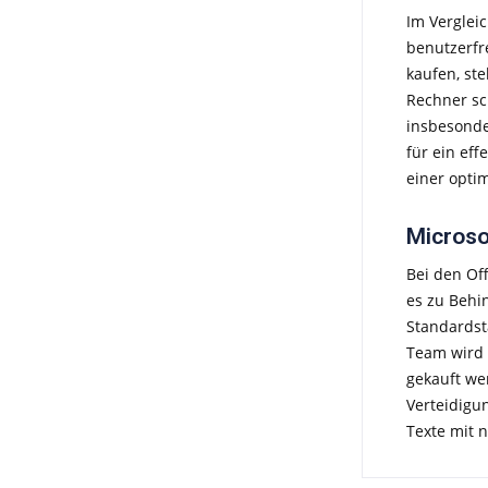
Im Verglei
benutzerfr
kaufen, s
Rechner sch
insbesonde
für ein ef
einer opti
Microso
Bei den Of
es zu Behi
Standardst
Team wird 
gekauft we
Verteidigu
Texte mit 